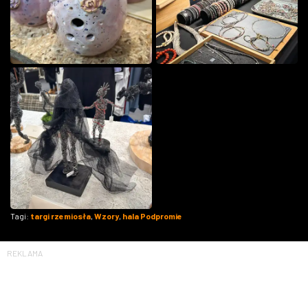
Tagi:
targi rzemiosła
,
Wzory
,
hala Podpromie
REKLAMA