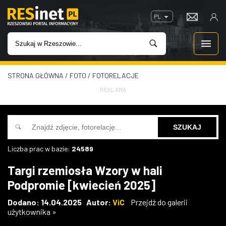
PL
STRONA GŁÓWNA
/
FOTO
/
FOTORELACJE
WIADOMOŚCI
REKLAMA
INWESTYCJE
IMPREZY
Liczba prac w bazie:
24589
ROZRYWKA
Targi rzemiosła Wzory w hali
Podpromie [kwiecień 2025]
W KINACH
Dodano: 14.04.2025 Autor:
ViC
Przejdź do galerii
użytkownika »
GASTRONOMIA