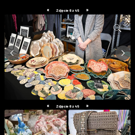
ZDJĘCIA
«
»
Zdjęcie 6 z 45
W RZESZOWIE
«
»
Zdjęcie 6 z 45