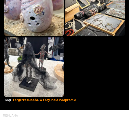
Tagi:
targi rzemiosła
,
Wzory
,
hala Podpromie
REKLAMA