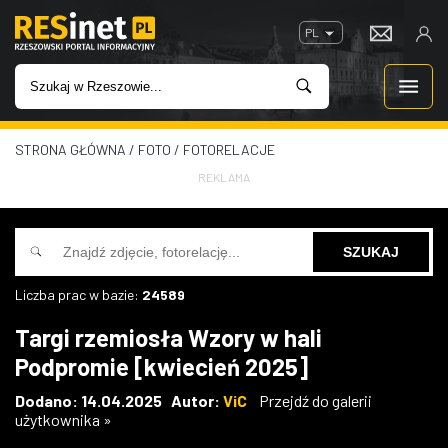
PL
STRONA GŁÓWNA
/
FOTO
/
FOTORELACJE
WIADOMOŚCI
REKLAMA
INWESTYCJE
IMPREZY
Liczba prac w bazie:
24589
ROZRYWKA
Targi rzemiosła Wzory w hali
Podpromie [kwiecień 2025]
W KINACH
Dodano: 14.04.2025 Autor:
ViC
Przejdź do galerii
użytkownika »
GASTRONOMIA