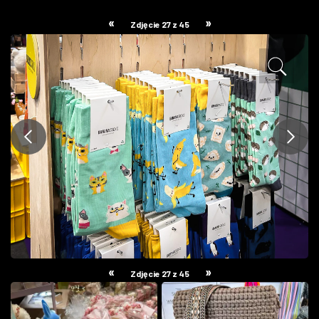
ZDJĘCIA
«
»
Zdjęcie 27 z 45
W RZESZOWIE
«
»
Zdjęcie 27 z 45