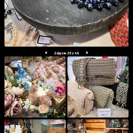
«
»
Zdjęcie 23 z 45