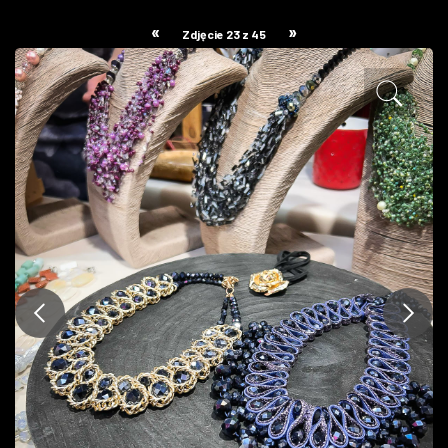
ZDJĘCIA
«
»
Zdjęcie 23 z 45
W RZESZOWIE