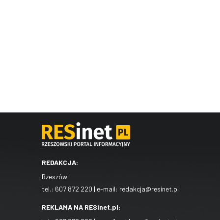
REDAKCJA:
Rzeszów
tel.:
607 872 220
| e-mail:
redakcja@resinet.pl
REKLAMA NA RESinet.pl: