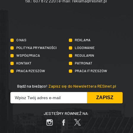
tel.:
607 872 220
| e-mail:
reklama@resinet.pl
O NAS
REKLAMA
POLITYKA PRYWATNOŚCI
LOGOWANIE
WSPÓŁPRACA
REGULAMIN
KONTAKT
PATRONAT
PRACA RZESZÓW
PRACA IT RZESZÓW
Bądź na bieżąco!
Zapisz się do Newslettera RESinet.pl
JESTEŚMY RÓWNIEŻ NA: