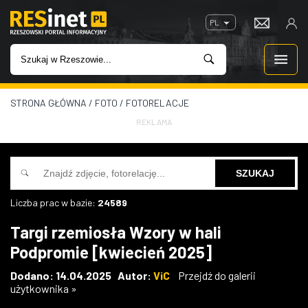
PL
STRONA GŁÓWNA
/
FOTO
/
FOTORELACJE
WIADOMOŚCI
REKLAMA
INWESTYCJE
IMPREZY
Liczba prac w bazie:
24589
ROZRYWKA
Targi rzemiosła Wzory w hali
Podpromie [kwiecień 2025]
W KINACH
Dodano: 14.04.2025 Autor:
ViC
Przejdź do galerii
użytkownika »
GASTRONOMIA