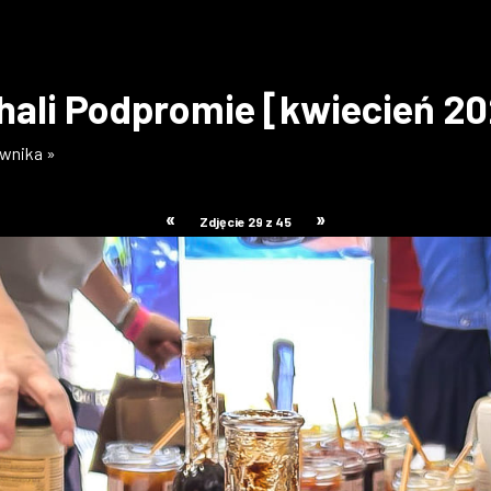
hali Podpromie [kwiecień 2
ownika »
«
»
Zdjęcie 29 z 45