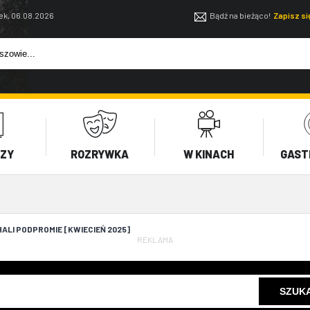
ek, 06.08.2026
Bądź na bieżąco!
Zapisz s
EZY
ROZRYWKA
W KINACH
GAST
ALI PODPROMIE [KWIECIEŃ 2025]
REKLAMA