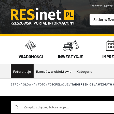
Rzeszów - Czwart
WIADOMOŚCI
INWESTYCJE
IMPR
Fotorelacje
Rzeszów w obiektywie
Kategorie
STRONA GŁÓWNA
/
FOTO
/
FOTORELACJE
/
TARGI RZEMIOSŁA WZORY W H