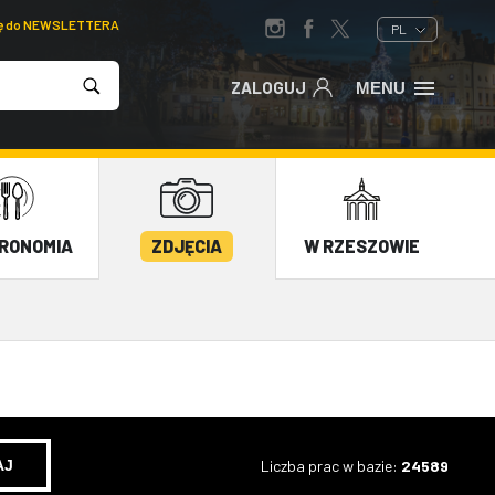
ię do NEWSLETTERA
PL
ZALOGUJ
MENU
RONOMIA
ZDJĘCIA
W RZESZOWIE
Liczba prac w bazie:
24589