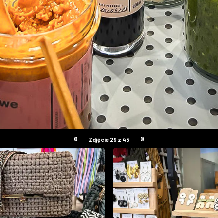
«
»
Zdjęcie 29 z 45