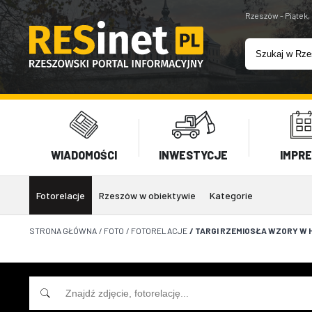
Rzeszów - Piątek,
WIADOMOŚCI
INWESTYCJE
IMPR
Fotorelacje
Rzeszów w obiektywie
Kategorie
STRONA GŁÓWNA
/
FOTO
/
FOTORELACJE
/
TARGI RZEMIOSŁA WZORY W H