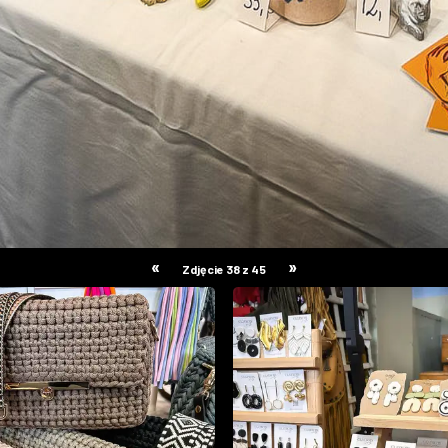
«
»
Zdjęcie 38 z 45