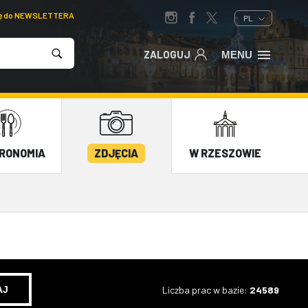
ię do NEWSLETTERA
PL
ZALOGUJ
MENU
RONOMIA
ZDJĘCIA
W RZESZOWIE
Liczba prac w bazie:
24589