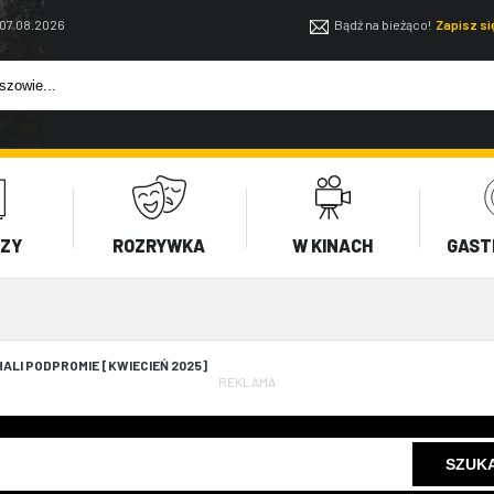
 07.08.2026
Bądź na bieżąco!
Zapisz s
EZY
ROZRYWKA
W KINACH
GAST
ALI PODPROMIE [KWIECIEŃ 2025]
REKLAMA