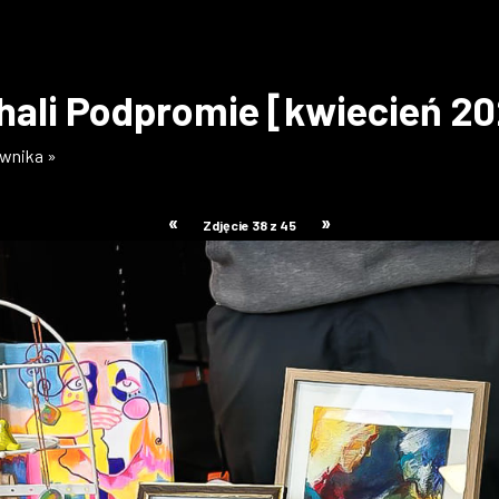
hali Podpromie [kwiecień 2
ownika »
«
»
Zdjęcie 38 z 45