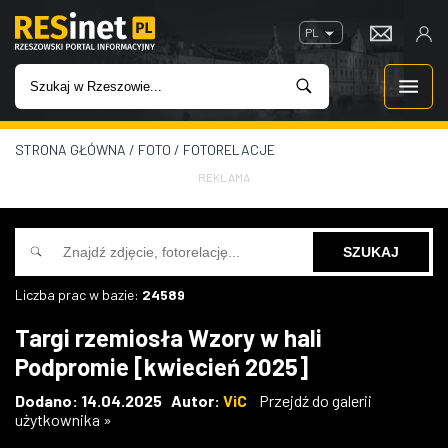
PL
STRONA GŁÓWNA
/
FOTO
/
FOTORELACJE
WIADOMOŚCI
REKLAMA
INWESTYCJE
IMPREZY
Liczba prac w bazie:
24589
ROZRYWKA
Targi rzemiosła Wzory w hali
Podpromie [kwiecień 2025]
W KINACH
Dodano: 14.04.2025 Autor:
ViC
Przejdź do galerii
użytkownika »
GASTRONOMIA