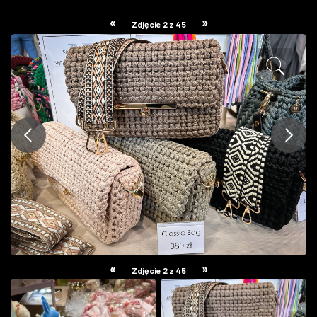
ZDJĘCIA
«
»
Zdjęcie 2 z 45
W RZESZOWIE
«
»
Zdjęcie 2 z 45