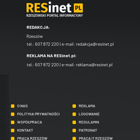
REDAKCJA:
Rzeszów
tel.:
607 872 220
| e-mail:
redakcja@resinet.pl
REKLAMA NA RESinet.pl:
tel.:
607 872 220
| e-mail:
reklama@resinet.pl
O NAS
REKLAMA
POLITYKA PRYWATNOŚCI
LOGOWANIE
WSPÓŁPRACA
REGULAMIN
KONTAKT
PATRONAT
PRACA RZESZÓW
PRACA IT RZESZÓW