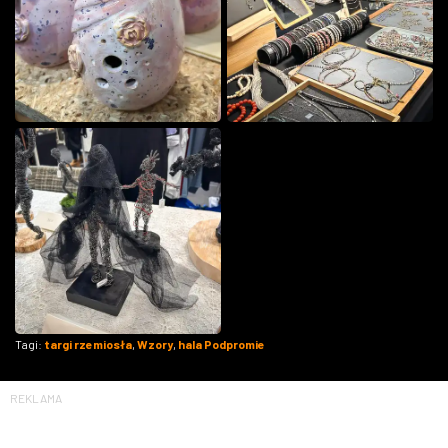
Tagi:
targi rzemiosła
,
Wzory
,
hala Podpromie
REKLAMA