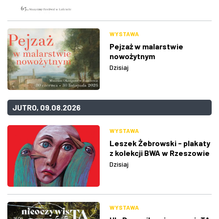
WYSTAWA
Pejzaż w malarstwie
nowożytnym
Dzisiaj
JUTRO, 09.08.2026
WYSTAWA
Leszek Żebrowski - plakaty
z kolekcji BWA w Rzeszowie
Dzisiaj
WYSTAWA