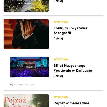
Dzisiaj
WYSTAWA
Konkurs - wystawa
fotografii
Dzisiaj
WYSTAWA
65 lat Muzycznego
Festiwalu w Łańcucie
Dzisiaj
WYSTAWA
Pejzaż w malarstwie