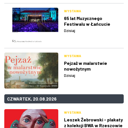
WYSTAWA
65 lat Muzycznego
Festiwalu w Łańcucie
Dzisiaj
WYSTAWA
Pejzaż w malarstwie
nowożytnym
Dzisiaj
CZWARTEK, 20.08.2026
WYSTAWA
Leszek Żebrowski - plakaty
z kolekcji BWA w Rzeszowie