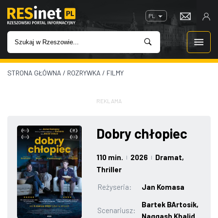
PL
STRONA GŁÓWNA
/
ROZRYWKA
/
FILMY
WIADOMOŚCI
INWESTYCJE
REKLAMA
IMPREZY
Dobry chłopiec
ROZRYWKA
110 min.
2026
Dramat
,
|
|
Thriller
W KINACH
Reżyseria:
Jan Komasa
Bartek BArtosik,
GASTRONOMIA
Scenariusz:
Naqqash Khalid