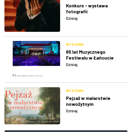
Konkurs - wystawa
fotografii
Dzisiaj
WYSTAWA
65 lat Muzycznego
Festiwalu w Łańcucie
Dzisiaj
WYSTAWA
Pejzaż w malarstwie
nowożytnym
Dzisiaj