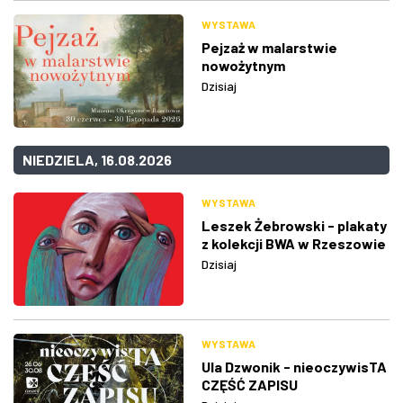
WYSTAWA
Pejzaż w malarstwie
nowożytnym
Dzisiaj
NIEDZIELA, 16.08.2026
WYSTAWA
Leszek Żebrowski - plakaty
z kolekcji BWA w Rzeszowie
Dzisiaj
WYSTAWA
Ula Dzwonik - nieoczywisTA
CZĘŚĆ ZAPISU