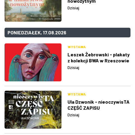
nowożytnym
Dzisiaj
PONIEDZIAŁEK, 17.08.2026
WYSTAWA
Leszek Żebrowski - plakaty
z kolekcji BWA w Rzeszowie
Dzisiaj
WYSTAWA
Ula Dzwonik - nieoczywisTA
CZĘŚĆ ZAPISU
Dzisiaj