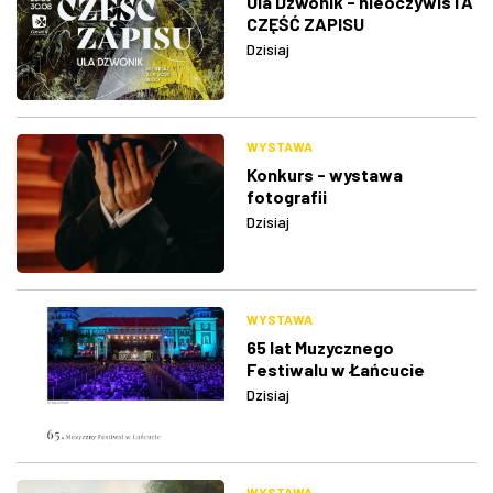
Ula Dzwonik - nieoczywisTA
CZĘŚĆ ZAPISU
Dzisiaj
WYSTAWA
Konkurs - wystawa
fotografii
Dzisiaj
WYSTAWA
65 lat Muzycznego
Festiwalu w Łańcucie
Dzisiaj
WYSTAWA