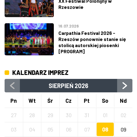
XX Festiwal Polonijny w
Rzeszowie
16.07.2026
Carpathia Festival 2026 -
Rzeszów ponownie stanie się
stolicą autorskiej piosenki
[PROGRAM]
KALENDARZ IMPREZ
SIERPIEŃ
2026
Pn
Wt
Śr
Cz
Pt
So
Nd
27
28
29
30
31
01
02
03
04
05
06
07
08
09