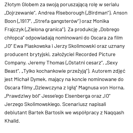
Złotym Globem za swoją poruszającą rolę w serialu
„Dojrzewanie”, Andrea Riseborough („Birdman”), Anson
Boon („1917”, „Strefa gangsterów”) oraz Monika
Frajczyk („Zielona granica”). Za produkcję „Dobrego
chłopca” odpowiadają nominowani do Oscara za film
„IO” Ewa Piaskowska i Jerzy Skolimowski oraz uznany
producent brytyjski, założyciel Recorded Picture
Company, Jeremy Thomas („Ostatni cesarz”, „Sexy
Beast”, „Tylko kochankowie przeżyją”). Autorem zdjęć
jest Michał Dymek, mający na koncie nominowane do
Oscara filmy „Dziewczyna z Igłą” Magnusa von Horna,
„Prawdziwy ból” Jesse’ego Eisenberga oraz „IO”
Jerzego Skolimowskiego. Scenariusz napisali
debiutant Bartek Bartosik we współpracy z Naqqash
Khalid.