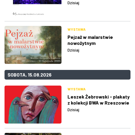
Dzisiaj
WYSTAWA
Pejzaż w malarstwie
nowożytnym
Dzisiaj
SOBOTA, 15.08.2026
WYSTAWA
Leszek Żebrowski - plakaty
z kolekcji BWA w Rzeszowie
Dzisiaj