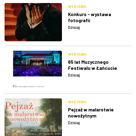
WYSTAWA
Konkurs - wystawa
fotografii
Dzisiaj
WYSTAWA
65 lat Muzycznego
Festiwalu w Łańcucie
Dzisiaj
WYSTAWA
Pejzaż w malarstwie
nowożytnym
Dzisiaj