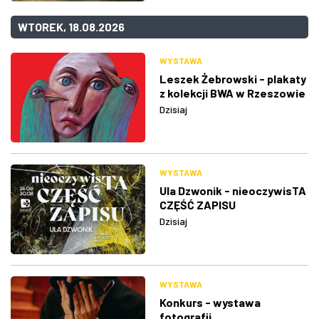
WTOREK, 18.08.2026
WYSTAWA
Leszek Żebrowski - plakaty
z kolekcji BWA w Rzeszowie
Dzisiaj
WYSTAWA
Ula Dzwonik - nieoczywisTA
CZĘŚĆ ZAPISU
Dzisiaj
WYSTAWA
Konkurs - wystawa
fotografii