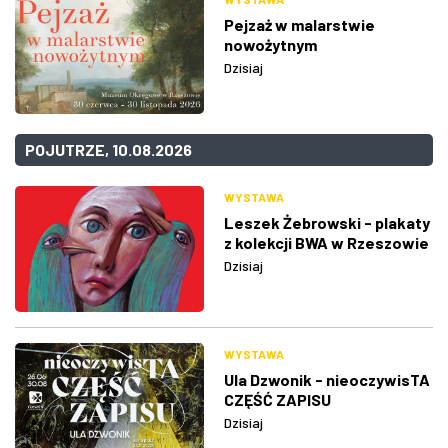
Pejzaż w malarstwie
nowożytnym
Dzisiaj
POJUTRZE, 10.08.2026
WYSTAWA
Leszek Żebrowski - plakaty
z kolekcji BWA w Rzeszowie
Dzisiaj
WYSTAWA
Ula Dzwonik - nieoczywisTA
CZĘŚĆ ZAPISU
Dzisiaj