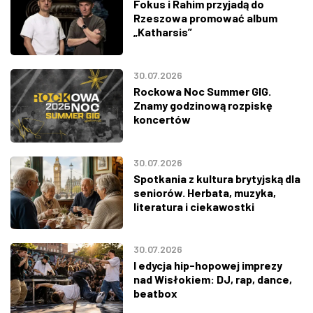
Fokus i Rahim przyjadą do
Rzeszowa promować album
„Katharsis”
30.07.2026
Rockowa Noc Summer GIG.
Znamy godzinową rozpiskę
koncertów
30.07.2026
Spotkania z kultura brytyjską dla
seniorów. Herbata, muzyka,
literatura i ciekawostki
30.07.2026
I edycja hip-hopowej imprezy
nad Wisłokiem: DJ, rap, dance,
beatbox