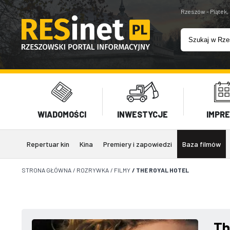
Rzeszów - Piątek,
WIADOMOŚCI
INWESTYCJE
IMPR
Repertuar kin
Kina
Premiery i zapowiedzi
Baza filmów
STRONA GŁÓWNA
/
ROZRYWKA
/
FILMY
/
THE ROYAL HOTEL
Th