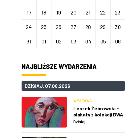
17
18
19
20
21
22
23
24
25
26
27
28
29
30
31
01
02
03
04
05
06
NAJBLIŻSZE WYDARZENIA
DZISIAJ, 07.08.2026
WYSTAWA
Leszek Żebrowski -
plakaty z kolekcji BWA
w Rzeszowie
Dzisiaj