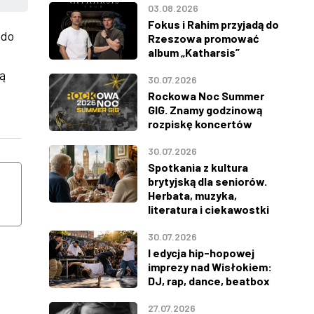
03.08.2026
Fokus i Rahim przyjadą do
 do
Rzeszowa promować
album „Katharsis”
ą
30.07.2026
Rockowa Noc Summer
GIG. Znamy godzinową
rozpiskę koncertów
ŚRODA
CZWARTEK
30.07.2026
Spotkania z kultura
12
13
brytyjską dla seniorów.
Herbata, muzyka,
literatura i ciekawostki
SIERPNIA
SIERPNIA
30.07.2026
I edycja hip-hopowej
imprezy nad Wisłokiem:
DJ, rap, dance, beatbox
27.07.2026