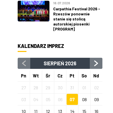
16.07.2026
Carpathia Festival 2026 -
Rzeszów ponownie
stanie się stolicą
autorskiej piosenki
[PROGRAM]
KALENDARZ IMPREZ
SIERPIEŃ
2026
Pn
Wt
Śr
Cz
Pt
So
Nd
27
28
29
30
31
01
02
03
04
05
06
07
08
09
10
11
12
13
14
15
16