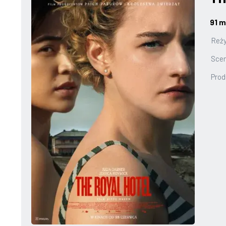
91 m
Reży
Scen
Prod