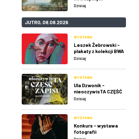
Dzisiaj
JUTRO, 08.08.2026
WYSTAWA
Leszek Żebrowski -
plakaty z kolekcji BWA
w Rzeszowie
Dzisiaj
WYSTAWA
Ula Dzwonik -
nieoczywisTA CZĘŚĆ
ZAPISU
Dzisiaj
WYSTAWA
Konkurs - wystawa
fotografii
Dzisiaj