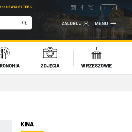
ię do NEWSLETTERA
PL
ZALOGUJ
MENU
RONOMIA
ZDJĘCIA
W RZESZOWIE
KINA