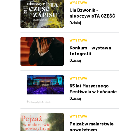
WYSTAWA
Ula Dzwonik -
nieoczywisTA CZĘŚĆ
ZAPISU
Dzisiaj
WYSTAWA
Konkurs - wystawa
fotografii
Dzisiaj
WYSTAWA
65 lat Muzycznego
Festiwalu w Łańcucie
Dzisiaj
WYSTAWA
Pejzaż w malarstwie
nowożytnym