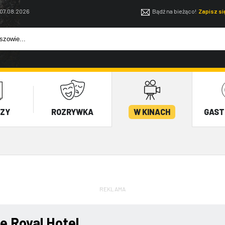
 07.08.2026
Bądź na bieżąco!
Zapisz s
EZY
ROZRYWKA
W KINACH
GAST
REKLAMA
e Royal Hotel