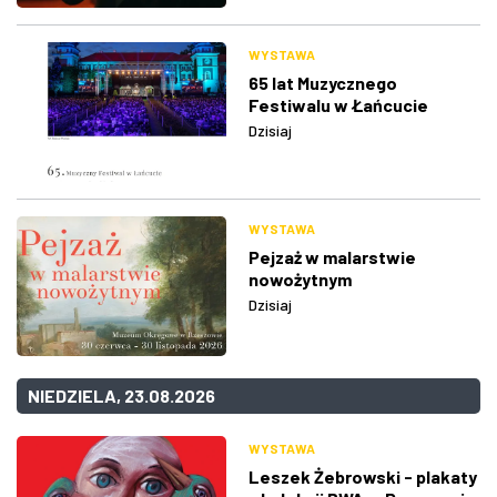
WYSTAWA
65 lat Muzycznego
Festiwalu w Łańcucie
Dzisiaj
WYSTAWA
Pejzaż w malarstwie
nowożytnym
Dzisiaj
NIEDZIELA, 23.08.2026
WYSTAWA
Leszek Żebrowski - plakaty