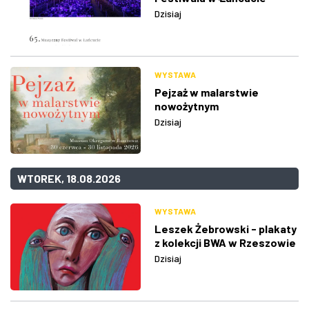
Dzisiaj
WYSTAWA
Pejzaż w malarstwie
nowożytnym
Dzisiaj
WTOREK, 18.08.2026
WYSTAWA
Leszek Żebrowski - plakaty
z kolekcji BWA w Rzeszowie
Dzisiaj