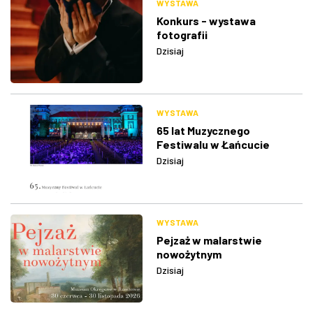
WYSTAWA
Konkurs - wystawa
fotografii
Dzisiaj
WYSTAWA
65 lat Muzycznego
Festiwalu w Łańcucie
Dzisiaj
WYSTAWA
Pejzaż w malarstwie
nowożytnym
Dzisiaj