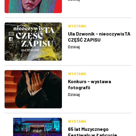
WYSTAWA
Ula Dzwonik - nieoczywisTA
CZĘŚĆ ZAPISU
Dzisiaj
WYSTAWA
Konkurs - wystawa
fotografii
Dzisiaj
WYSTAWA
65 lat Muzycznego
Festiwalu w Łańcucie