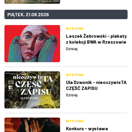
PIĄTEK, 21.08.2026
WYSTAWA
Leszek Żebrowski - plakaty
z kolekcji BWA w Rzeszowie
Dzisiaj
WYSTAWA
Ula Dzwonik - nieoczywisTA
CZĘŚĆ ZAPISU
Dzisiaj
WYSTAWA
Konkurs - wystawa