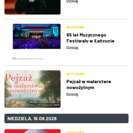
Dzisiaj
WYSTAWA
65 lat Muzycznego
Festiwalu w Łańcucie
Dzisiaj
WYSTAWA
Pejzaż w malarstwie
nowożytnym
Dzisiaj
NIEDZIELA, 16.08.2026
WYSTAWA