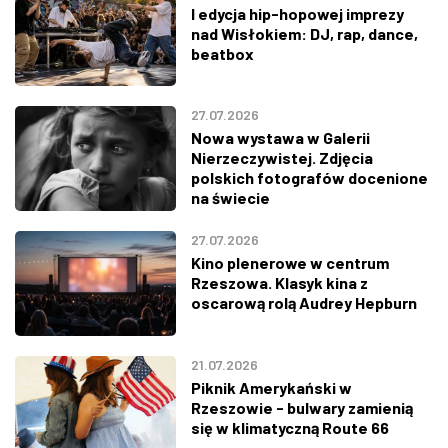
I edycja hip-hopowej imprezy
nad Wisłokiem: DJ, rap, dance,
beatbox
27.07.2026
Nowa wystawa w Galerii
Nierzeczywistej. Zdjęcia
polskich fotografów docenione
na świecie
27.07.2026
Kino plenerowe w centrum
Rzeszowa. Klasyk kina z
oscarową rolą Audrey Hepburn
21.07.2026
Piknik Amerykański w
Rzeszowie - bulwary zamienią
się w klimatyczną Route 66