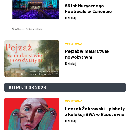
65 lat Muzycznego
Festiwalu w Łańcucie
Dzisiaj
WYSTAWA
Pejzaż w malarstwie
nowożytnym
Dzisiaj
JUTRO, 11.08.2026
WYSTAWA
Leszek Żebrowski - plakaty
z kolekcji BWA w Rzeszowie
Dzisiaj