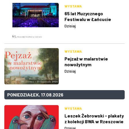
WYSTAWA
65 lat Muzycznego
Festiwalu w Łańcucie
Dzisiaj
WYSTAWA
Pejzaż w malarstwie
nowożytnym
Dzisiaj
PONIEDZIAŁEK, 17.08.2026
WYSTAWA
Leszek Żebrowski - plakaty
z kolekcji BWA w Rzeszowie
Dzisiaj