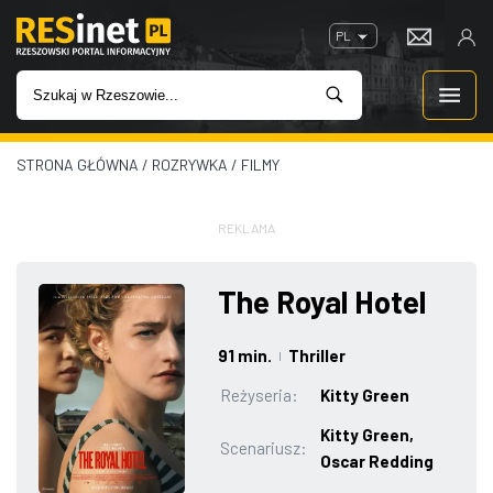
PL
STRONA GŁÓWNA
/
ROZRYWKA
/
FILMY
WIADOMOŚCI
INWESTYCJE
REKLAMA
IMPREZY
The Royal Hotel
ROZRYWKA
91 min.
Thriller
|
Reżyseria:
Kitty Green
W KINACH
Kitty Green,
Scenariusz:
Oscar Redding
GASTRONOMIA