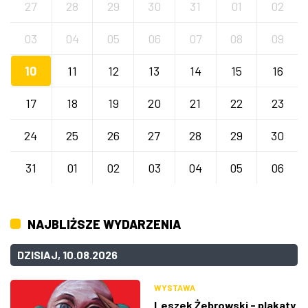
27
28
29
30
31
01
02
03
04
05
06
07
08
09
10
11
12
13
14
15
16
17
18
19
20
21
22
23
24
25
26
27
28
29
30
31
01
02
03
04
05
06
NAJBLIŻSZE WYDARZENIA
DZISIAJ, 10.08.2026
WYSTAWA
Leszek Żebrowski - plakaty