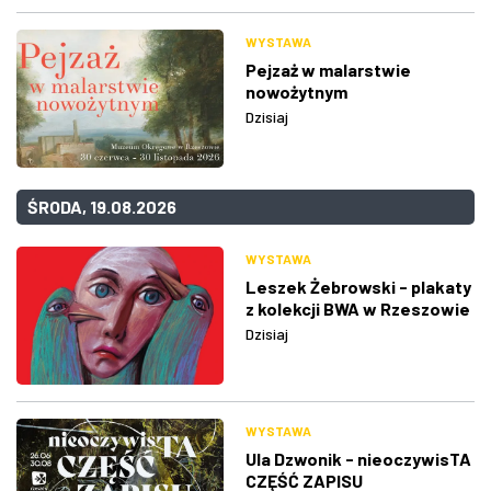
WYSTAWA
Pejzaż w malarstwie
nowożytnym
Dzisiaj
ŚRODA, 19.08.2026
WYSTAWA
Leszek Żebrowski - plakaty
z kolekcji BWA w Rzeszowie
Dzisiaj
WYSTAWA
Ula Dzwonik - nieoczywisTA
CZĘŚĆ ZAPISU