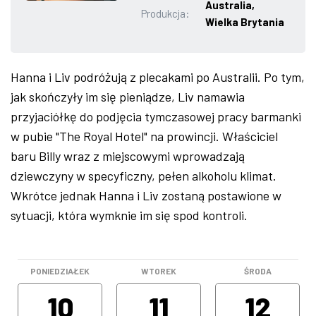
Australia,
Produkcja:
ZDJĘCIA
Wielka Brytania
W RZESZOWIE
Hanna i Liv podróżują z plecakami po Australii. Po tym,
jak skończyły im się pieniądze, Liv namawia
przyjaciółkę do podjęcia tymczasowej pracy barmanki
w pubie "The Royal Hotel" na prowincji. Właściciel
baru Billy wraz z miejscowymi wprowadzają
dziewczyny w specyficzny, pełen alkoholu klimat.
Wkrótce jednak Hanna i Liv zostaną postawione w
sytuacji, która wymknie im się spod kontroli.
PONIEDZIAŁEK
WTOREK
ŚRODA
10
11
12