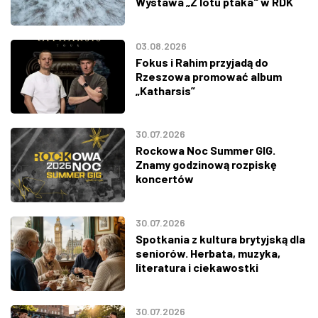
Wystawa „Z lotu ptaka" w RDK
03.08.2026
Fokus i Rahim przyjadą do
Rzeszowa promować album
„Katharsis”
30.07.2026
Rockowa Noc Summer GIG.
Znamy godzinową rozpiskę
koncertów
30.07.2026
Spotkania z kultura brytyjską dla
seniorów. Herbata, muzyka,
literatura i ciekawostki
30.07.2026