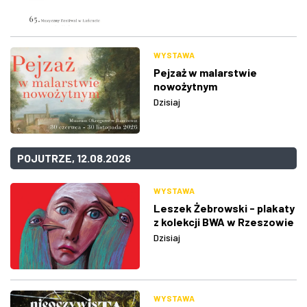
WYSTAWA
Pejzaż w malarstwie
nowożytnym
Dzisiaj
POJUTRZE, 12.08.2026
WYSTAWA
Leszek Żebrowski - plakaty
z kolekcji BWA w Rzeszowie
Dzisiaj
WYSTAWA