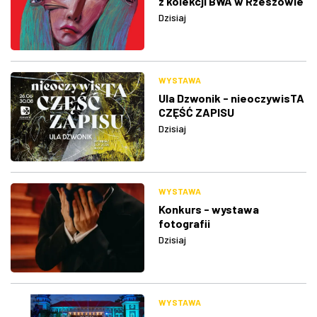
z kolekcji BWA w Rzeszowie
Dzisiaj
WYSTAWA
Ula Dzwonik - nieoczywisTA
CZĘŚĆ ZAPISU
Dzisiaj
WYSTAWA
Konkurs - wystawa
fotografii
Dzisiaj
WYSTAWA